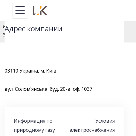
Усі права захищено 2026
Адрес компании
Зв'яжіться з нами
+38 044 339 50 27
03110 Україна, м. Київ,
вул. Солом’янська, буд. 20-в, оф. 1037
Информация по
Условия
Н
природному газу
электроснабжения
а