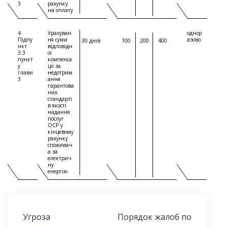
3
рахунку
на оплату
4
Урахуван
однор
Підпу
ня суми
азово
30 днів
100
200
400
нкт
відповідн
3.3
ої
пункт
компенса
у
ції за
глави
недотрим
3
ання
гарантова
них
стандарті
в якості
надання
послуг
ОСР у
кінцевому
рахунку
споживач
а за
електрич
ну
енергію
Угроза
Порядок жалоб по
Н