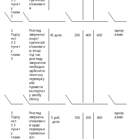
3.3
претензій
пункт
споживачі
у
в
глави
3
2
Розгляд
однор
Підпу
звернень/
азово
45 днів
200
400
600
нкт
скарг/
3.3
претензій
пункт
споживачі
у
в, якщо
глави
під час
3
розгляду
звернення
необхідно
здійснити
технічну
перевірку
або
провести
експертиз
у засобу
обліку
3
Розгляд
однор
Підпу
звернень
азово
5 роб.
100
200
400
нкт
споживачі
днів
3.3
в щодо
пункт
перевірки
у
правильн
глави
ості